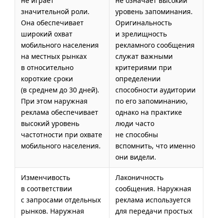
не играет
не означает высокий
значительной роли.
уровень запоминания.
Она обеспечивает
Оригинальность
широкий охват
и зрелищность
мобильного населения
рекламного сообщения
на местных рынках
служат важными
в относительно
критериями при
короткие сроки
определении
(в среднем до 30 дней).
способности аудитории
При этом наружная
по его запоминанию,
реклама обеспечивает
однако на практике
высокий уровень
люди часто
частотности при охвате
не способны
мобильного населения.
вспомнить, что именно
они видели.
Изменчивость
Лаконичность
в соответствии
сообщения. Наружная
с запросами отдельных
реклама используется
рынков. Наружная
для передачи простых