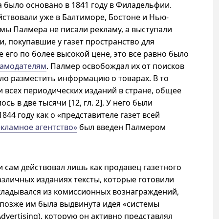
 было основано в 1841 году в Филадельфии.
ствовали уже в Балтиморе, Бостоне и Нью-
ирмы Палмера не писали рекламу, а выступали
и, покупавшие у газет пространство для
 его по более высокой цене, это все равно было
ламодателям
. Палмер освобождал их от поисков
ло разместить информацию о товарах. В то
и всех периодических изданий в стране, общее
ь в две тысячи [12, гл. 2]. У него были
844 году как о «представителе газет всей
екламное агентство»
был введен Палмером
 сам действовал лишь как продавец газетного
азличных изданиях тексты, которые готовили
 складывался из комиссионных вознаграждений,
 позже им была выдвинута идея «системы
dvertising), которую он активно представлял