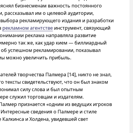
ъяснял бизнесменам важность постоянного
, рассказывал им о целевой аудитории,
х выбора рекламирующего издания и разработки
в
рекламном агентстве
инструмент, связующий
 понимании реклама направляла развитие
имерно так же, как удар кием — биллиардный
и об успешном рекламировании, показывал
амы можно увеличить прибыль.
ателей творчества Палмера [14], никто не знал,
его тексты свидетельствуют, что он был знаком
 понимал силу слова и был опытным
ере служил торговцам и издателям.
Палмер признается «одним из ведущих игроков
]. Интересные сведения о Палмере и стиле
 Калкинса и Холдена, увидевшей свет