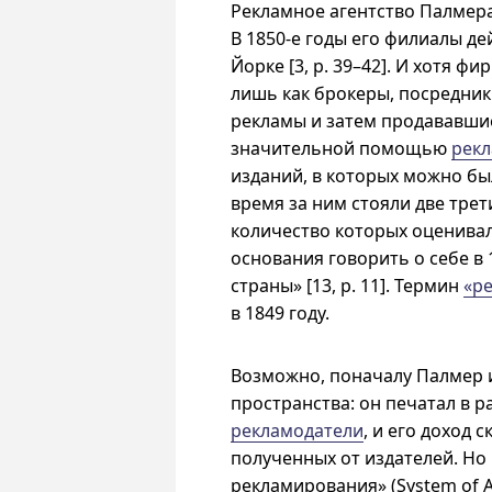
Рекламное агентство Палмера
В
1850-е
годы его филиалы дей
Йорке [3, p. 39–42]. И хотя ф
лишь как брокеры, посредник
рекламы и затем продававшие
значительной помощью
рек
изданий, в которых можно бы
время за ним стояли две трет
количество которых оценивалос
основания говорить о себе в 1
страны» [13, p. 11]. Термин
«р
в 1849 году.
Возможно, поначалу Палмер и
пространства: он печатал в р
рекламодатели
, и его доход
полученных от издателей. Но
рекламирования» (System of A