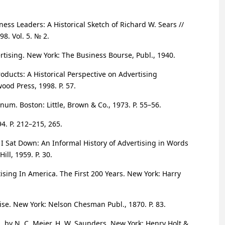
ess Leaders: A Historical Sketch of Richard W. Sears //
98. Vol. 5. № 2.
rtising. New York: The Business Bourse, Publ., 1940.
oducts: A Historical Perspective on Advertising
ood Press, 1998. P. 57.
num. Boston: Little, Brown & Co., 1973. P.
55–56
.
4. P.
212–215
, 265.
Sat Down: An Informal History of Advertising in Words
ll, 1959. P. 30.
sing In America. The First 200 Years. New York: Harry
se. New York: Nelson Chesman Publ., 1870. P. 83.
. by N. C. Meier, H. W. Saunders. New York: Henry Holt &