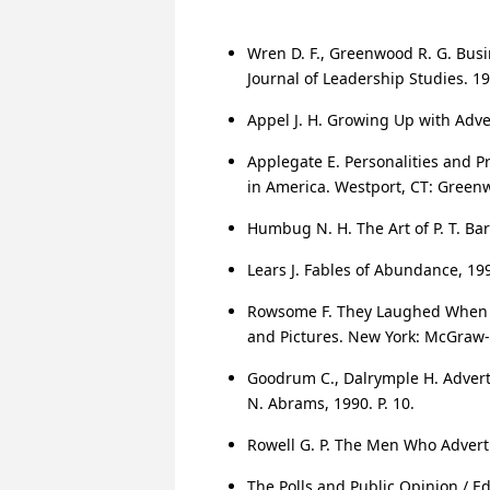
Wren D. F., Greenwood R. G. Busin
Journal of Leadership Studies. 19
Appel J. H. Growing Up with Adve
Applegate E. Personalities and Pr
in America. Westport, CT: Greenw
Humbug N. H. The Art of P. T. Bar
Lears J. Fables of Abundance, 199
Rowsome F. They Laughed When I 
and Pictures. New York: McGraw-Hi
Goodrum C., Dalrymple H. Adverti
N. Abrams, 1990. P. 10.
Rowell G. P. The Men Who Adverti
The Polls and Public Opinion / Ed