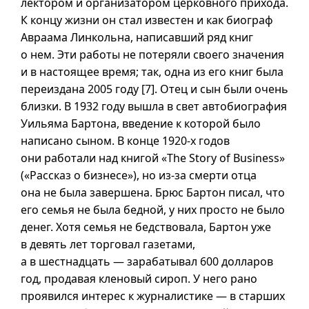
лектором и организатором церковного прихода.
К концу жизни он стал известен и как биограф
Авраама Линкольна, написавший ряд книг
о нем. Эти работы не потеряли своего значения
и в настоящее время; так, одна из его книг была
переиздана 2005 году [7]. Отец и сын были очень
близки. В 1932 году вышла в свет автобиография
Уильяма Бартона, введение к которой было
написано сыном. В конце
1920-х
годов
они работали над книгой «The Story of Business»
(«Рассказ о бизнесе»), но из-за смерти отца
она не была завершена. Брюс Бартон писал, что
его семья не была бедной, у них просто не было
денег. Хотя семья не бедствовала, Бартон уже
в девять лет торговал газетами,
а в шестнадцать — зарабатывал 600 долларов
год, продавая кленовый сироп. У него рано
проявился интерес к журналистике — в старших