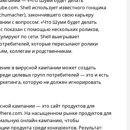
ампании — «Что Шуми будет делать
ube.com. Shell использует известного гонщика
chumacher), закончившего свою карьеру
пании с вопросом: «Что Шуми будет делать
ос показан с помощью нескольких роликов,
улируют по сети. Shell выигрывает
потребителей, которые пересылают ролики
ьям, коллегам и родственникам.
ние в вирусной кампании может создать
еди целевых групп потребителей — это и есть
ркетинга, которую не должен игнорировать
ной кампании — это сайт продуктов для
ryWhere.com. На насыщенном рынке продуктов для
ециальную онлайн-кампанию, чтобы
ии продукта среди конкурентов. Результат: