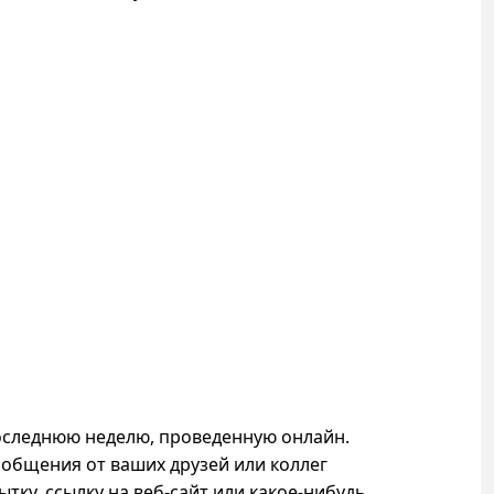
оследнюю неделю, проведенную онлайн.
ообщения от ваших друзей или коллег
тку, ссылку на веб-сайт или какое-нибудь