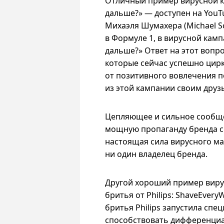
Отличный пример вирусной к
дальше?» — доступен на YouT
Михаэля Шумахера (Michael S
в Формуле 1, в вирусной кам
дальше?» Ответ на этот вопр
которые сейчас успешно цирк
от позитивного вовлечения 
из этой кампании своим друз
Цепляющее и сильное сообще
мощную пропаганду бренда ср
настоящая сила вирусного ма
ни один владелец бренда.
Другой хороший пример вирус
бритья от Philips: ShaveEve
бритья Philips запустила сп
способствовать дифференциац